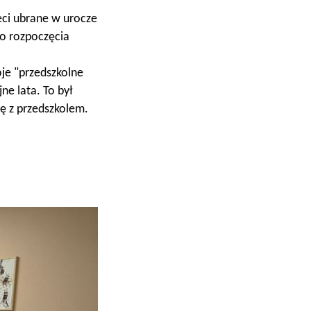
eci ubrane w urocze
do rozpoczęcia
oje "przedszkolne
ne lata. To był
dę z przedszkolem.