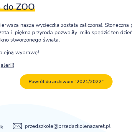
a do ZOO
ierwsza nasza wycieczka została zaliczona!. Słoneczna
zeta i piękna przyroda pozwoliły miło spędzić ten dzie
ękno stworzonego świata.
kolejną wyprawę!
lerii!
Powrót do archiwum "2021/2022"
przedszkole@przedszkolenazaret.pl
ek