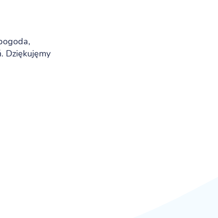
 pogoda,
ń. Dziękujęmy