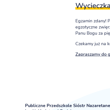
Wycieczk
Egzamin zdany! P
egzotyczne zwięr
Panu Bogu za pi
Czekamy już na 
Zapraszamy do ga
Publiczne Przedszkole Sióstr Nazaretan