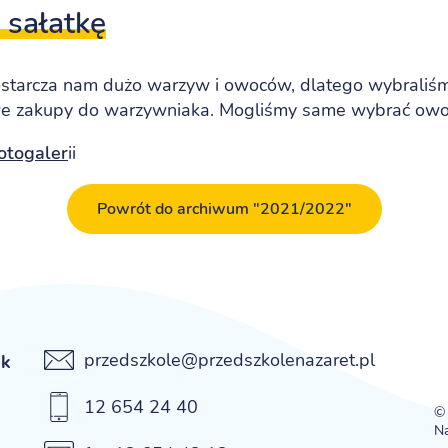
 sałatkę
starcza nam dużo warzyw i owoców, dlatego wybraliśm
e zakupy do warzywniaka. Mogliśmy same wybrać owoce
otogaler
ii
Powrót do archiwum "2021/2022"
przedszkole@przedszkolenazaret.pl
ek
12 654 24 40
© 
Na