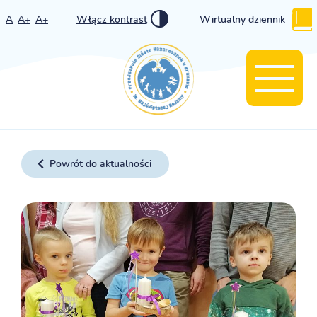
A
A+
A+
Włącz kontrast
Wirtualny dziennik
Powrót do aktualności