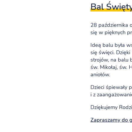
Bal Święt
28 października 
się w pięknych p
Ideą balu była w
się święci. Dzię
strojów, na balu 
św. Mikołaj, św. 
aniołów.
Dzieci śpiewały p
i z zaangażowani
Dziękujemy Rodz
Zapraszamy do ga