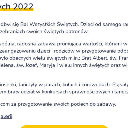
ych 2022
odbył się Bal Wszystkich Świętych. Dzieci od samego r
rzebraniach swoich świętych patronów.
spólna, radosna zabawa promująca wartości, którymi w 
ki zaangażowaniu dzieci i rodziców w przygotowanie od
było obecnych wielu świętych m.in.: Brat Albert, św. Fra
Helena, św. Józef, Maryja i wielu innych świętych oraz w
iosenki, tańczyły w parach, kołach i korowodach. Pląsał
em brały udział w konkursach sprawnościowych i tanec
icom za przygotowanie swoich pociech do zabawy.
lerii
.