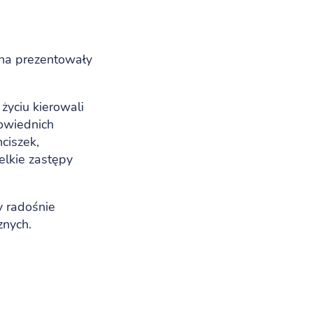
ana prezentowały
życiu kierowali
powiednich
nciszek,
ielkie zastępy
y radośnie
znych.