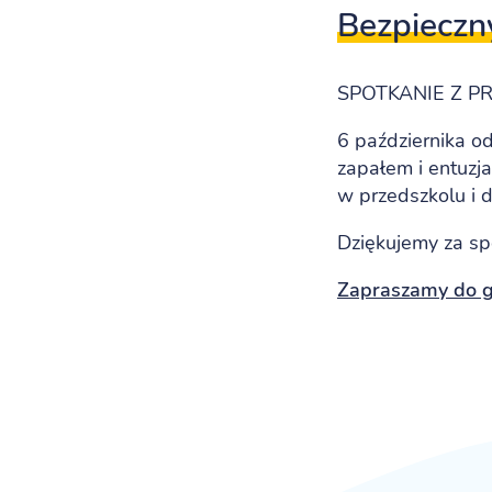
Bezpieczny
SPOTKANIE Z P
6 października od
zapałem i entuzj
w przedszkolu i 
Dziękujemy za sp
Zapraszamy do ga