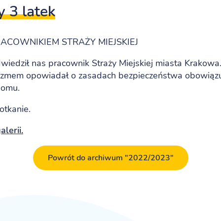
 3 latek
RACOWNIKIEM STRAŻY MIEJSKIEJ
wiedził nas pracownik Straży Miejskiej miasta Krakowa.
azmem opowiadał o zasadach bezpieczeństwa obowiązuj
domu.
otkanie.
lerii.
Powrót do archiwum "2022/2023"