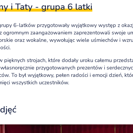
 i Taty - grupa 6 latki
 grupy 6-latków przygotowały wyjątkowy występ z okaz
ci z ogromnym zaangażowaniem zaprezentowali swoje um
atorskie oraz wokalne, wywołując wiele uśmiechów i wz
ości.
w pięknych strojach, które dodały uroku całemu przedst
 własnoręcznie przygotowanych prezentów i serdecznyc
ów. To był wyjątkowy, pełen radości i emocji dzień, któ
ięci wszystkich uczestników.
zdjęć