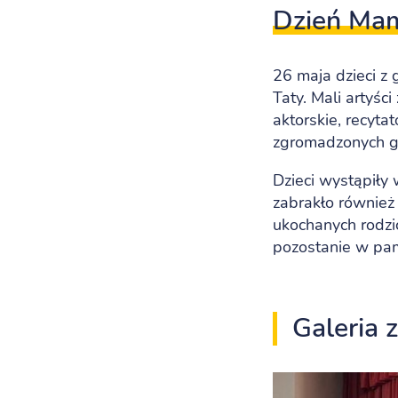
Dzień Mamy
26 maja dzieci z
Taty. Mali artyś
aktorskie, recyt
zgromadzonych g
Dzieci wystąpiły 
zabrakło również
ukochanych rodzic
pozostanie w pam
Galeria 