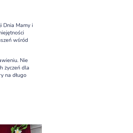
ji Dnia Mamy i
iejętności
ruszeń wśród
awieniu. Nie
h życzeń dla
ry na długo