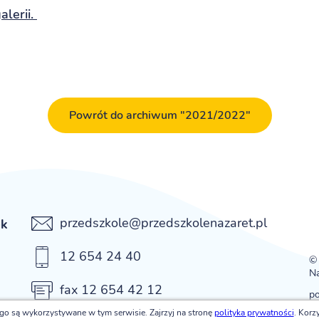
lerii.
Powrót do archiwum "2021/2022"
przedszkole@przedszkolenazaret.pl
ek
12 654 24 40
© 
Na
fax 12 654 42 12
p
ego są wykorzystywane w tym serwisie. Zajrzyj na stronę
polityka prywatności
. Korz