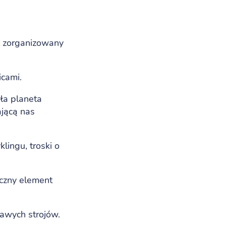
ł zorganizowany
icami.
ła planeta
ającą nas
lingu, troski o
ączny element
kawych strojów.