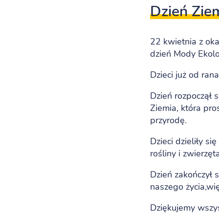
Dzień Zie
22 kwietnia z ok
dzień Mody Ekolo
Dzieci już od ra
Dzień rozpoczął 
Ziemia, która pr
przyrodę.
Dzieci dzieliły s
rośliny i zwierzęta
Dzień zakończył 
naszego życia,wi
Dziękujemy wszys