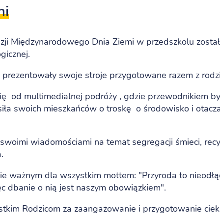
mi
azji Międzynarodowego Dnia Ziemi w przedszkolu zosta
gicznej.
na prezentowały swoje stroje przygotowane razem z rodz
się od multimedialnej podróży , gdzie przewodnikiem by
osiła swoich mieszkańców o troskę o środowisko i otacz
ię swoimi wiadomościami na temat segregacji śmieci, recyk
.
sie ważnym dla wszystkim mottem: "Przyroda to nieodł
ęc dbanie o nią jest naszym obowiązkiem".
tkim Rodzicom za zaangażowanie i przygotowanie cie