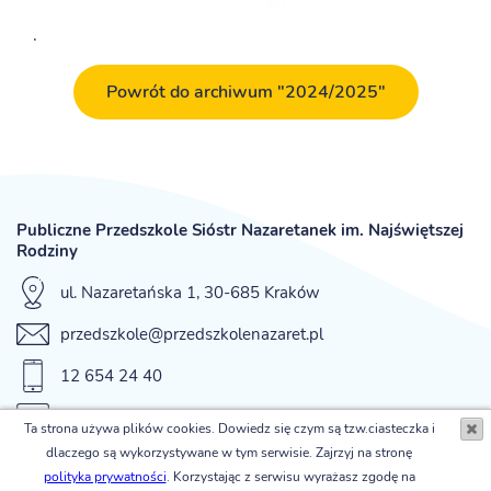
.
Powrót do archiwum "2024/2025"
Publiczne Przedszkole Sióstr Nazaretanek im. Najświętszej
Rodziny
ul. Nazaretańska 1, 30-685 Kraków
przedszkole@przedszkolenazaret.pl
12 654 24 40
fax 12 654 42 12
Ta strona używa plików cookies. Dowiedz się czym są tzw.ciasteczka i
dlaczego są wykorzystywane w tym serwisie. Zajrzyj na stronę
© Publiczne Przedszkole Sióstr Nazaretanek im. Najświętszej
polityka prywatności
. Korzystając z serwisu wyrażasz zgodę na
Rodziny