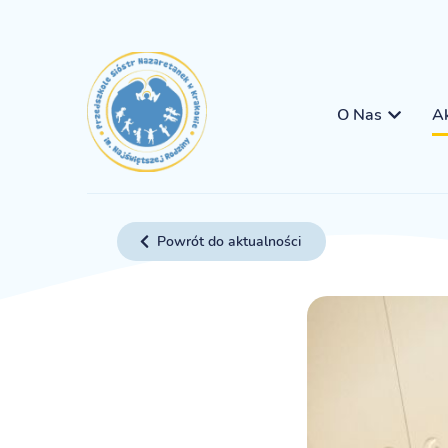
O Nas
Ak
Powrót do aktualności