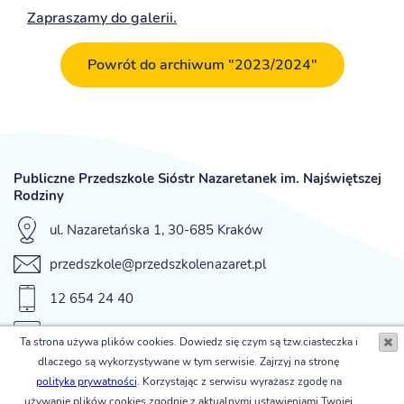
Zapraszamy do galerii.
Powrót do archiwum "2023/2024"
Publiczne Przedszkole Sióstr Nazaretanek im. Najświętszej
Rodziny
ul. Nazaretańska 1, 30-685 Kraków
przedszkole@przedszkolenazaret.pl
12 654 24 40
fax 12 654 42 12
Ta strona używa plików cookies. Dowiedz się czym są tzw.ciasteczka i
dlaczego są wykorzystywane w tym serwisie. Zajrzyj na stronę
© Publiczne Przedszkole Sióstr Nazaretanek im. Najświętszej
polityka prywatności
. Korzystając z serwisu wyrażasz zgodę na
Rodziny
używanie plików cookies zgodnie z aktualnymi ustawieniami Twojej