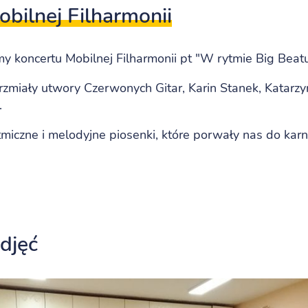
bilnej Filharmonii
y koncertu Mobilnej Filharmonii pt "W rytmie Big Beatu
zmiały utwory Czerwonych Gitar, Karin Stanek, Katarzy
.
tmiczne i melodyjne piosenki, które porwały nas do k
zdjęć