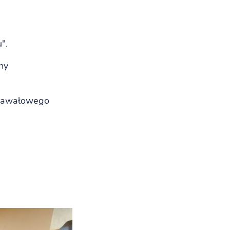
".
ny
arnawałowego