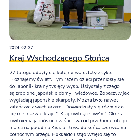
2024-02-27
Kraj Wschodzącego Słońca
27 lutego odbyły się kolejne warsztaty z cyklu
"Poznajemy świat". Tym razem dzieci przeniosły sie
do Japonii- krainy tysięcy wysp. Usłyszaly z czego
są zrobione japońskie domy i wieżowce. Zobaczyły jak
wygladają japońskie skarpety. Można było nawet
zatańczyc z wachlarzami. Dowiedziały się również o
pięknej nazwie kraju " Kraj kwitnącej wiśni'. Okres
kwitnienia japońskich wiśni trwa
o
d przełomu lutego i
marca na południu Kiusiu i trwa do końca czerwca na
północnym brzegu Hokkaido i stąd wzięło się to