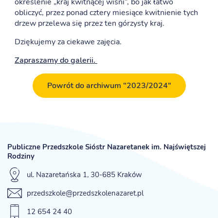
określenie „kraj kwitnącej wiśni”, bo jak łatwo
obliczyć, przez ponad cztery miesiące kwitnienie tych
drzew przelewa się przez ten górzysty kraj.
Dziękujemy za ciekawe zajęcia.
Zapraszamy do galerii.
Powrót do archiwum "2023/2024"
Publiczne Przedszkole Sióstr Nazaretanek im. Najświętszej
Rodziny
ul. Nazaretańska 1, 30-685 Kraków
przedszkole@przedszkolenazaret.pl
12 654 24 40