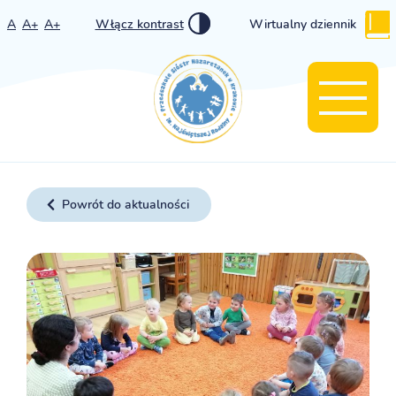
A
A+
A+
Włącz kontrast
Wirtualny dziennik
Powrót do aktualności