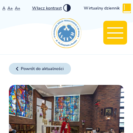
A
A+
A+
Włącz kontrast
Wirtualny dziennik
Powrót do aktualności