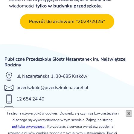
wiadomości
tylko w budynku przedszkola
.
Powrót do archiwum "2024/2025"
Publiczne Przedszkole Sióstr Nazaretanek im. Najświętszej
Rodziny
ul. Nazaretańska 1, 30-685 Kraków
przedszkole@przedszkolenazaret.pl
12 654 24 40
fax 12 654 42 12
Ta strona używa plików cookies. Dowiedz się czym są tzw.ciasteczka i
dlaczego są wykorzystywane w tym serwisie. Zajrzyj na stronę
© Publiczne Przedszkole Sióstr Nazaretanek im. Najświętszej
polityka prywatności
. Korzystając z serwisu wyrażasz zgodę na
Rodziny
używanie plików cookies zgodnie z aktualnymi ustawieniami Twojej