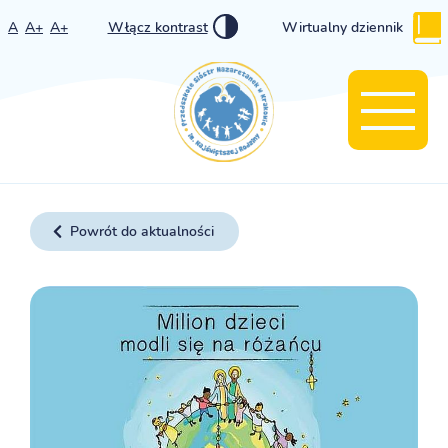
A
A+
A+
Włącz kontrast
Wirtualny dziennik
Powrót do aktualności