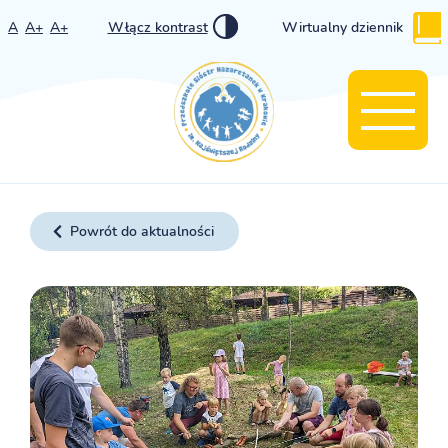
A
A+
A+
Włącz kontrast
Wirtualny dziennik
Powrót do aktualności