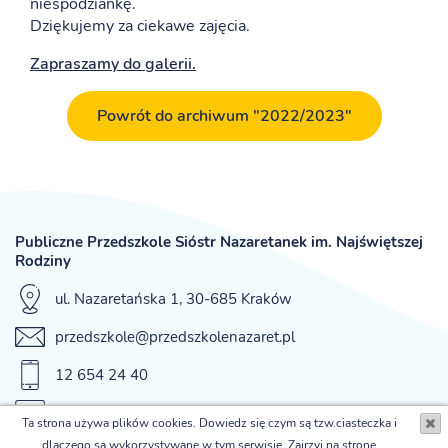
niespodziankę.
Dziękujemy za ciekawe zajęcia.
Zapraszamy do galerii.
Powrót do archiwum "2022/2023"
Publiczne Przedszkole Sióstr Nazaretanek im. Najświętszej
Rodziny
ul. Nazaretańska 1, 30-685 Kraków
przedszkole@przedszkolenazaret.pl
12 654 24 40
fax 12 654 42 12
Ta strona używa plików cookies. Dowiedz się czym są tzw.ciasteczka i
dlaczego są wykorzystywane w tym serwisie. Zajrzyj na stronę