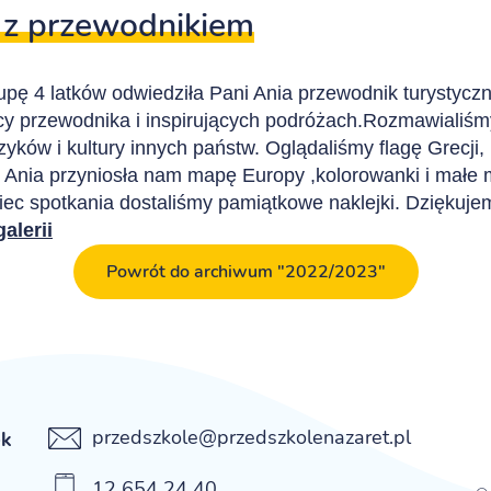
 z przewodnikiem
upę 4 latków odwiedziła Pani Ania przewodnik turystycz
cy przewodnika i inspirujących podróżach.Rozmawialiśm
zyków i kultury innych państw. Oglądaliśmy flagę Grecji,
i Ania przyniosła nam mapę Europy ,kolorowanki i małe 
iec spotkania dostaliśmy pamiątkowe naklejki. Dziękuj
alerii
Powrót do archiwum "2022/2023"
przedszkole@przedszkolenazaret.pl
ek
12 654 24 40