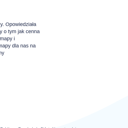
ny. Opowiedziała
y o tym jak cenna
 mapy i
mapy dla nas na
emy