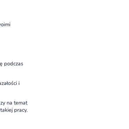
woimi
ię podczas
załości i
dzy na temat
takiej pracy.