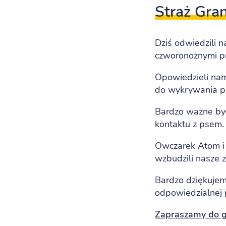
Straż Gra
Dziś odwiedzili 
czworonożnymi pr
Opowiedzieli nam
do wykrywania pr
Bardzo ważne by
kontaktu z psem.
Owczarek Atom i 
wzbudzili nasze 
Bardzo dziękujem
odpowiedzialnej 
Zapraszamy do ga