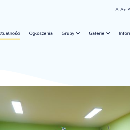
A
A+
tualności
Ogłoszenia
Grupy
Galerie
Info