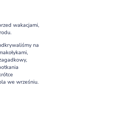
przed wakacjami,
grodu.
 odkrywaliśmy na
smakołykami,
z zagadkowy,
otkania
krótce
ola we wrześniu.