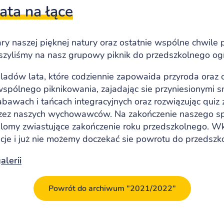
ata na łące
ry naszej pięknej natury oraz ostatnie wspólne chwile 
zyliśmy na nasz grupowy piknik do przedszkolnego o
ladów lata, które codziennie zapowaida przyroda oraz
spólnego piknikowania, zajadając sie przyniesionymi 
zabawach i tańcach integracyjnych oraz rozwiązując qui
zez naszych wychowawców. Na zakończenie naszego sp
lomy zwiastujące zakończenie roku przedszkolnego. W
je i już nie możemy doczekać sie powrotu do przedszk
lerii
Powrót do archiwum "2021/2022"