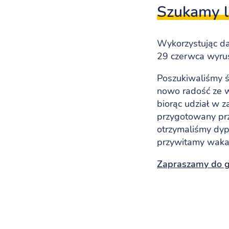
Szukamy l
Wykorzystując da
29 czerwca wyrus
Poszukiwaliśmy ś
nowo radość ze w
biorąc udział w 
przygotowany pr
otrzymaliśmy dyp
przywitamy wakac
Zapraszamy do ga