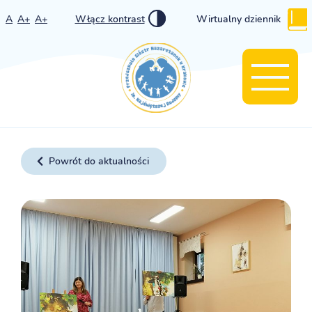
A
A+
A+
Włącz kontrast
Wirtualny dziennik
Powrót do aktualności