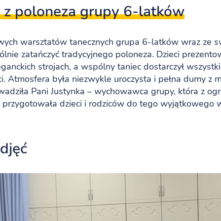
 z poloneza grupy 6-latków
ych warsztatów tanecznych grupa 6-latków wraz ze s
ólnie zatańczyć tradycyjnego poloneza. Dzieci prezento
ganckich strojach, a wspólny taniec dostarczył wszystk
i. Atmosfera była niezwykle uroczysta i pełna dumy z m
wadziła Pani Justynka – wychowawca grupy, która z o
rzygotowała dzieci i rodziców do tego wyjątkowego 
zdjęć