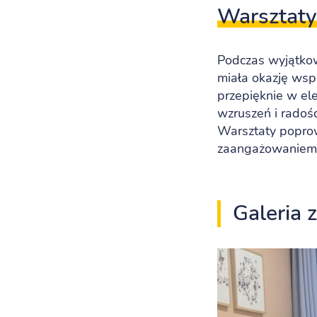
Warsztaty
Podczas wyjątkow
miała okazję wsp
przepięknie w ele
wzruszeń i radośc
Warsztaty popro
zaangażowaniem p
Galeria 