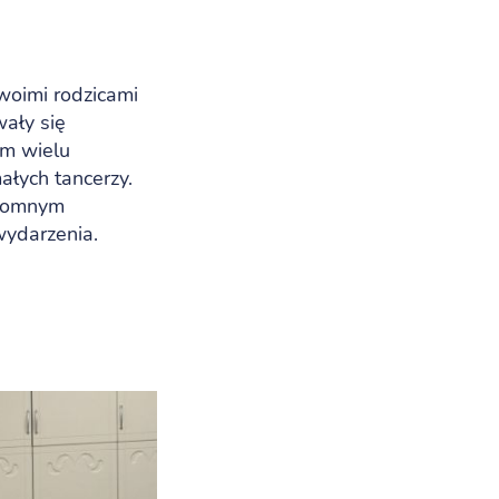
woimi rodzicami
wały się
im wielu
ałych tancerzy.
gromnym
wydarzenia.