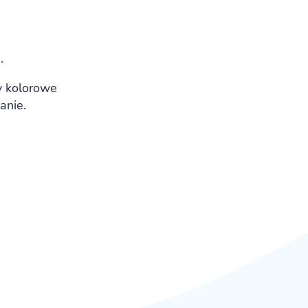
.
y kolorowe
anie.