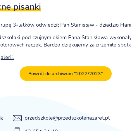
ne pisanki
rupę 3-latków odwiedził Pan Stanisław - dziadzio Hani
dszkolaki pod czujnym okiem Pana Stanisława wykonał
z kolorowych rączek. Bardzo dziękujemy za przemiłe spotk
lerii.
Powrót do archiwum "2022/2023"
przedszkole@przedszkolenazaret.pl
ek