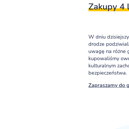
Zakupy 4 
W dniu dzisiejsz
drodze podziwial
uwagę na różne g
kupowaliśmy owoc
kulturalnym zach
bezpieczeństwa.
Zapraszamy do ga