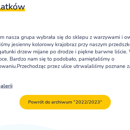
latków
ym nasza grupa wybrała się do sklepu z warzywami i o
iśmy jesienny kolorowy krajobraz przy naszym przedszk
atunki drzew mijane po drodze i piękne barwne liście.
e. Bardzo nam się to podobało, pamiętaliśmy o
owaniu.
Przechodząc przez ulice utrwalaliśmy poznane 
lerii
Powrót do archiwum "2022/2023"