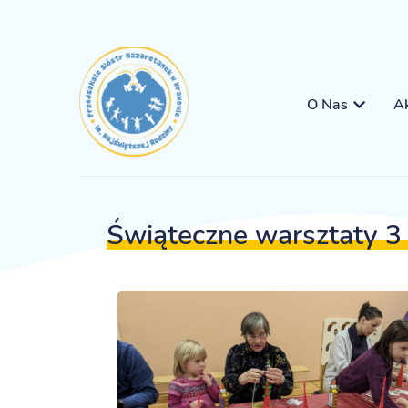
O Nas
Ak
Świąteczne warsztaty 3