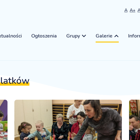
A
A+
tualności
Ogłoszenia
Grupy
Galerie
Info
 latków