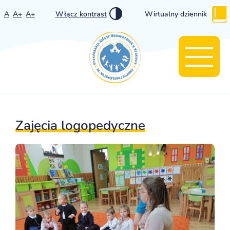
A
A+
A+
Włącz kontrast
Wirtualny dziennik
Zajęcia logopedyczne