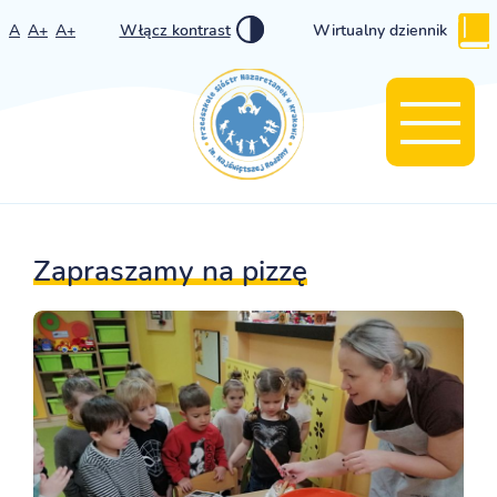
A
A+
A+
Włącz kontrast
Wirtualny dziennik
Zapraszamy na pizzę