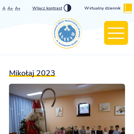
A
A+
A+
Włącz kontrast
Wirtualny dziennik
Mikołaj 2023