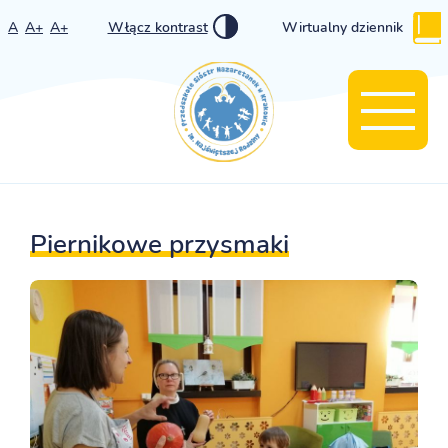
A
A+
A+
Włącz kontrast
Wirtualny dziennik
Piernikowe przysmaki