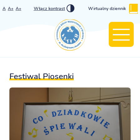
A
A+
A+
Włącz kontrast
Wirtualny dziennik
Festiwal Piosenki