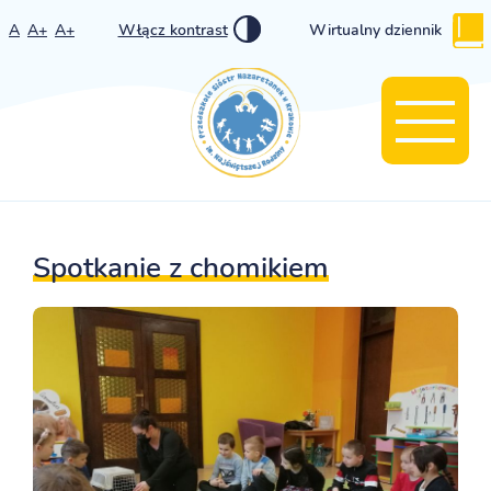
A
A+
A+
Włącz kontrast
Wirtualny dziennik
Spotkanie z chomikiem