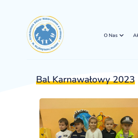
O Nas
Ak
Bal Karnawałowy 2023