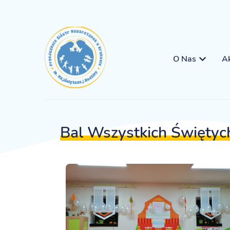
O Nas
Ak
Bal Wszystkich Świętyc