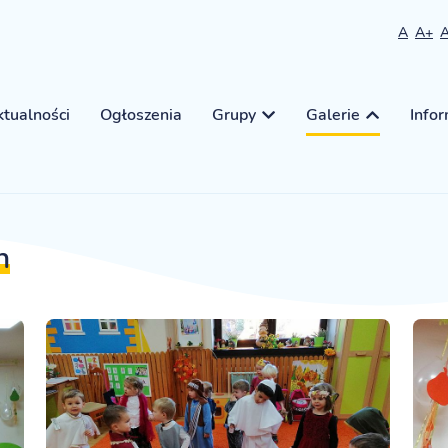
A
A+
tualności
Ogłoszenia
Grupy
Galerie
Info
h