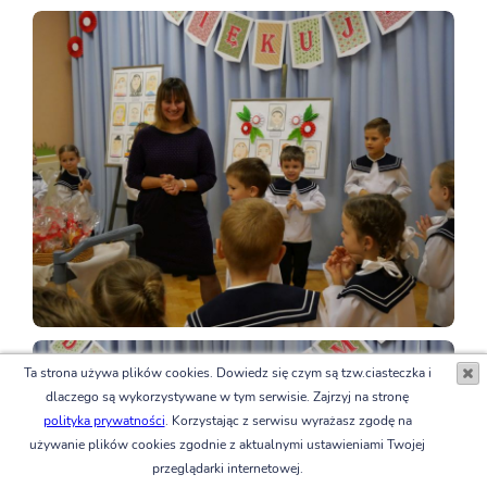
Ta strona używa plików cookies. Dowiedz się czym są tzw.ciasteczka i
dlaczego są wykorzystywane w tym serwisie. Zajrzyj na stronę
polityka prywatności
. Korzystając z serwisu wyrażasz zgodę na
używanie plików cookies zgodnie z aktualnymi ustawieniami Twojej
przeglądarki internetowej.