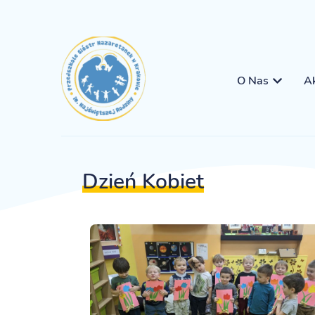
O Nas
Ak
Dzień Kobiet