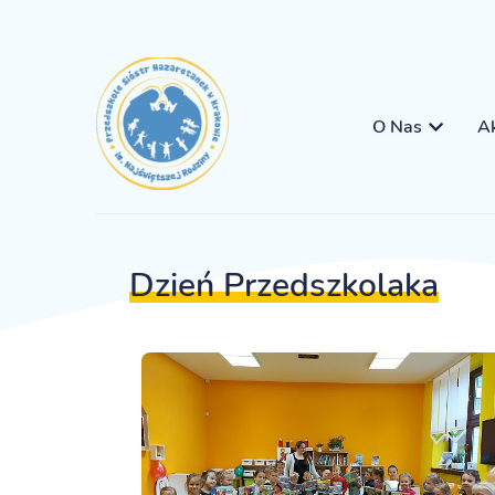
O Nas
Ak
Dzień Przedszkolaka