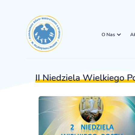
O Nas
Ak
II Niedziela Wielkiego P