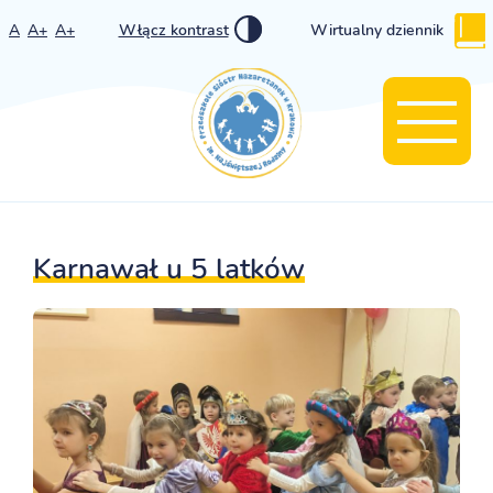
A
A+
A+
Włącz kontrast
Wirtualny dziennik
Karnawał u 5 latków