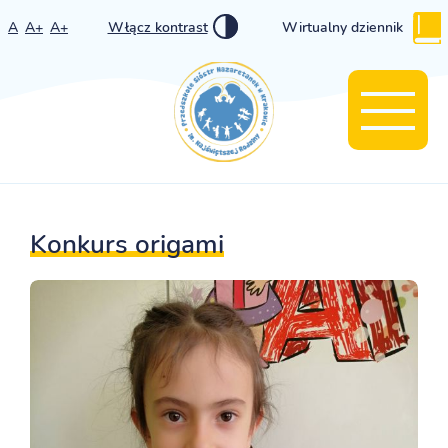
A
A+
A+
Włącz kontrast
Wirtualny dziennik
Konkurs origami