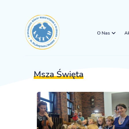
O Nas
Ak
Msza Święta