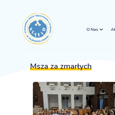
O Nas
Ak
Msza za zmarłych