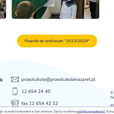
Powrót do archiwum "2023/2024"
przedszkole@przedszkolenazaret.pl
ek
12 654 24 40
© 
Na
fax 12 654 42 12
p
ego są wykorzystywane w tym serwisie. Zajrzyj na stronę
polityka prywatności
. Korz