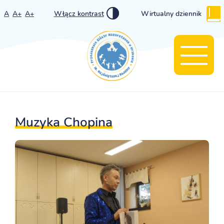
A
A+
A+
Włącz kontrast
Wirtualny dziennik
Muzyka Chopina