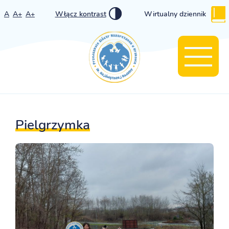
A
A+
A+
Włącz kontrast
Wirtualny dziennik
Pielgrzymka