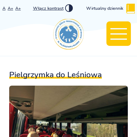
A
A+
A+
Włącz kontrast
Wirtualny dziennik
Pielgrzymka do Leśniowa