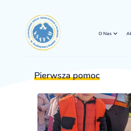
O Nas
Ak
Pierwsza pomoc