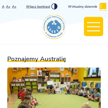
A
A+
A+
Włącz kontrast
Wirtualny dziennik
Poznajemy Australię