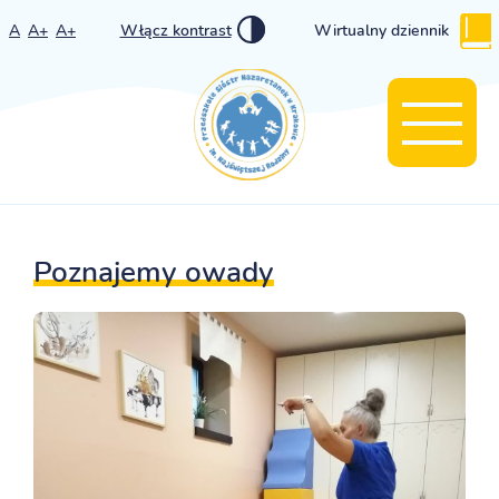
A
A+
A+
Włącz kontrast
Wirtualny dziennik
Poznajemy owady