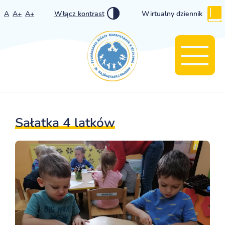
A
A+
A+
Włącz kontrast
Wirtualny dziennik
Sałatka 4 latków